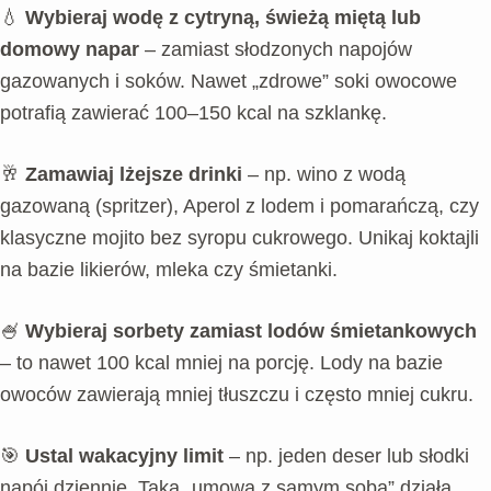
💧
Wybieraj wodę z cytryną, świeżą miętą lub
domowy napar
– zamiast słodzonych napojów
gazowanych i soków. Nawet „zdrowe” soki owocowe
potrafią zawierać 100–150 kcal na szklankę.
🥂
Zamawiaj lżejsze drinki
– np. wino z wodą
gazowaną (spritzer), Aperol z lodem i pomarańczą, czy
klasyczne mojito bez syropu cukrowego. Unikaj koktajli
na bazie likierów, mleka czy śmietanki.
🍧
Wybieraj sorbety zamiast lodów śmietankowych
– to nawet 100 kcal mniej na porcję. Lody na bazie
owoców zawierają mniej tłuszczu i często mniej cukru.
🎯
Ustal wakacyjny limit
– np. jeden deser lub słodki
napój dziennie. Taka „umowa z samym sobą” działa