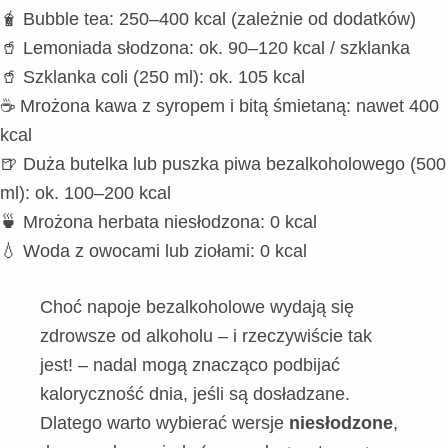
🧋 Bubble tea: 250–400 kcal (zależnie od dodatków)
🥤 Lemoniada słodzona: ok. 90–120 kcal / szklanka
🥤 Szklanka coli (250 ml): ok. 105 kcal
☕ Mrożona kawa z syropem i bitą śmietaną: nawet 400
kcal
🍺 Duża butelka lub puszka piwa bezalkoholowego (500
ml): ok. 100–200 kcal
🍵 Mrożona herbata niesłodzona: 0 kcal
💧 Woda z owocami lub ziołami: 0 kcal
Choć napoje bezalkoholowe wydają się
zdrowsze od alkoholu – i rzeczywiście tak
jest! – nadal mogą znacząco podbijać
kaloryczność dnia, jeśli są dosładzane.
Dlatego warto wybierać wersje
niesłodzone
,