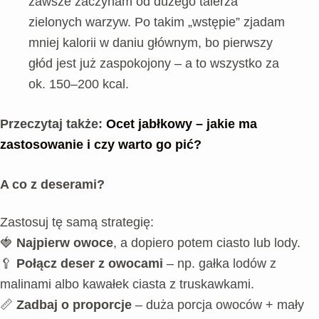
zawsze zaczynam od dużego talerza
zielonych warzyw. Po takim „wstępie” zjadam
mniej kalorii w daniu głównym, bo pierwszy
głód jest już zaspokojony – a to wszystko za
ok. 150–200 kcal.
Przeczytaj także:
Ocet jabłkowy – jakie ma
zastosowanie i czy warto go pić?
A co z deserami?
Zastosuj tę samą strategię:
🍓
Najpierw owoce
, a dopiero potem ciasto lub lody.
🥄
Połącz deser z owocami
– np. gałka lodów z
malinami albo kawałek ciasta z truskawkami.
📏
Zadbaj o proporcje
– duża porcja owoców + mały