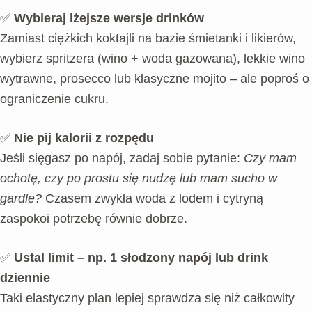
✅
Wybieraj lżejsze wersje drinków
Zamiast ciężkich koktajli na bazie śmietanki i likierów,
wybierz spritzera (wino + woda gazowana), lekkie wino
wytrawne, prosecco lub klasyczne mojito – ale poproś o
ograniczenie cukru.
✅
Nie pij kalorii z rozpędu
Jeśli sięgasz po napój, zadaj sobie pytanie:
Czy mam
ochotę, czy po prostu się nudzę lub mam sucho w
gardle?
Czasem zwykła woda z lodem i cytryną
zaspokoi potrzebę równie dobrze.
✅
Ustal limit – np. 1 słodzony napój lub drink
dziennie
Taki elastyczny plan lepiej sprawdza się niż całkowity