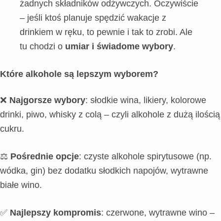
żadnych składników odżywczych. Oczywiście
– jeśli ktoś planuje spędzić wakacje z
drinkiem w ręku, to pewnie i tak to zrobi. Ale
tu chodzi o
umiar i świadome wybory
.
Które alkohole są lepszym wyborem?
❌
Najgorsze wybory
: słodkie wina, likiery, kolorowe
drinki, piwo, whisky z colą – czyli alkohole z dużą ilością
cukru.
⚖️
Pośrednie opcje
: czyste alkohole spirytusowe (np.
wódka, gin) bez dodatku słodkich napojów, wytrawne
białe wino.
✅
Najlepszy kompromis
: czerwone, wytrawne wino –