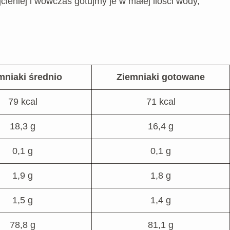
cieniej i wówczas gotujmy je w małej ilości wody,
mniaki średnio
Ziemniaki gotowane
79 kcal
71 kcal
18,3 g
16,4 g
0,1 g
0,1 g
1,9 g
1,8 g
1,5 g
1,4 g
78,8 g
81,1 g