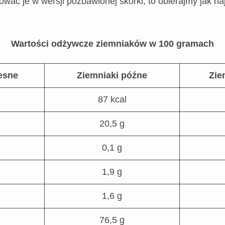
ać je w wersji pozbawionej skórki, to obierajmy jak naj
Wartości odżywcze ziemniaków w 100 gramach
esne
Ziemniaki późne
Zie
87 kcal
20,5 g
0,1 g
1,9 g
1,6 g
76,5 g