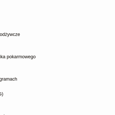
i odżywcze
nika pokarmowego
 gramach
G)