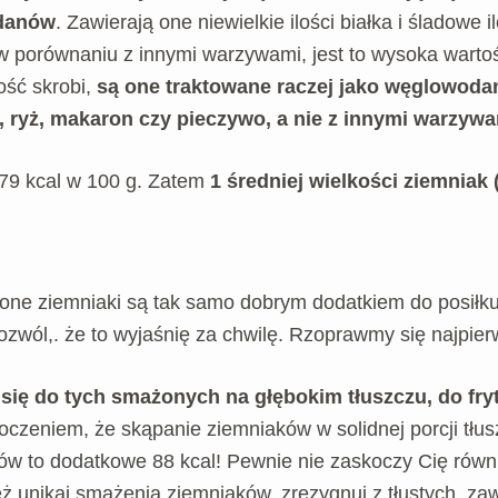
odanów
. Zawierają one niewielkie ilości białka i śladowe 
 w porównaniu z innymi warzywami, jest to wysoka warto
ść skrobi,
są one traktowane raczej jako węglowoda
, ryż, makaron czy pieczywo, a nie z innymi warzywa
79 kcal w 100 g. Zatem
1 średniej wielkości ziemniak (
czone ziemniaki są tak samo dobrym dodatkiem do posiłk
zwól,. że to wyjaśnię za chwilę. Rzoprawmy się najpier
się do tych smażonych na głębokim tłuszczu, do fr
oczeniem, że skąpanie ziemniaków w solidnej porcji tłu
ów to dodatkowe 88 kcal! Pewnie nie zaskoczy Cię równie
też unikaj smażenia ziemniaków, zrezygnuj z tłustych, za