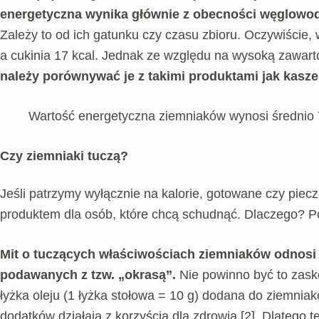
energetyczna wynika głównie z obecności węglow
Zależy to od ich gatunku czy czasu zbioru. Oczywiście,
a cukinia 17 kcal. Jednak ze względu na wysoką zawarto
należy porównywać je z takimi produktami jak kasze
Wartość energetyczna ziemniaków wynosi średnio 
Czy ziemniaki tuczą?
Jeśli patrzymy wyłącznie na kalorie, gotowane czy pie
produktem dla osób, które chcą schudnąć. Dlaczego? Po
Mit o tuczących właściwościach ziemniaków odnosi 
podawanych z tzw. „okrasą”.
Nie powinno być to zask
łyżka oleju (1 łyżka stołowa = 10 g) dodana do ziemniak
dodatków działają z korzyścią dla zdrowia [2]. Dlatego 