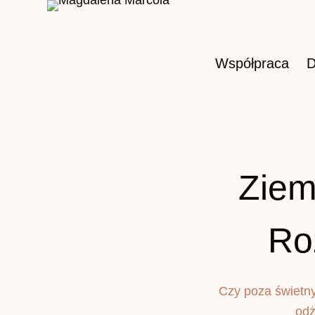
Przejdź
do
treści
Współpraca
D
Ziem
Ro
Czy poza świetny
odż