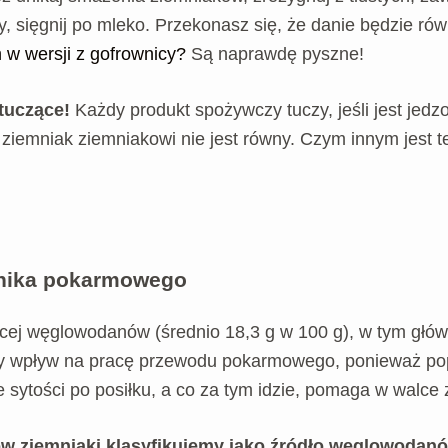
, sięgnij po mleko. Przekonasz się, że danie będzie ró
 w wersji z gofrownicy?
Są naprawdę pyszne!
tuczące!
Każdy produkt spożywczy tuczy, jeśli jest jed
 ziemniak ziemniakowi nie jest równy. Czym innym jest 
nnika pokarmowego
cej węglowodanów (średnio 18,3 g w 100 g), w tym głów
y wpływ na pracę przewodu pokarmowego, ponieważ popraw
tości po posiłku, a co za tym idzie, pomaga w walce z
ziemniaki klasyfikujemy jako źródło węglowodanów,