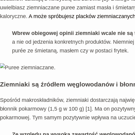
uwielbiasz ziemniaczane puree zamiast masła i śmietany
kaloryczne.
A może spróbujesz placków ziemniaczanych
Wbrew obiegowej opinii ziemniaki wcale nie są 
a nie od jedzenia konkretnych produktów. Niemniej
purée ze śmietaną, masłem czy w postaci frytek.
Ziemniaki są źródłem węglowodanów i bło
Spośród makroskładników, ziemniaki dostarczają najwię
błonnik pokarmowy (1,5 g w 100 g) [1]. Ma on pozytywn
pokarmowej. Tym samym pozytywnie wpływa na uczucie sy
Ze względu na wysoką zawartość węglowodanów 