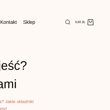
Kontakt
Sklep
0,00
ZŁ
Koszyk
jeść?
ami
? Jakie składniki
źmy!