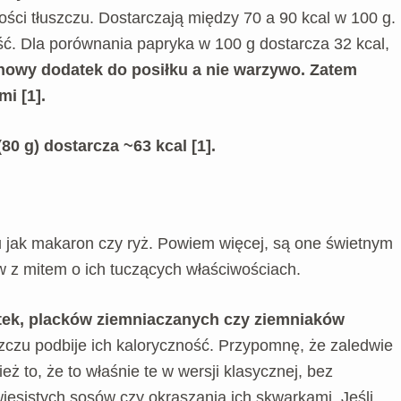
ilości tłuszczu. Dostarczają między 70 a 90 kcal w 100 g.
ść. Dla porównania papryka w 100 g dostarcza 32 kcal,
nowy dodatek do posiłku a nie warzywo. Zatem
mi [1].
80 g) dostarcza ~63 kcal [1].
u jak makaron czy ryż. Powiem więcej, są one świetnym
w z mitem o ich tuczących właściwościach.
ytek, placków ziemniaczanych czy ziemniaków
szczu podbije ich kaloryczność. Przypomnę, że zaledwie
ż to, że to właśnie te w wersji klasycznej, bez
wiesistych sosów czy okraszania ich skwarkami. Jeśli