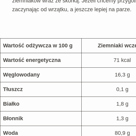
ziemniaków wraz ze skórką. Jeżeli chcemy przygotow
zaczynając od wrzątku, a jeszcze lepiej na parze.
Wartość odżywcza w 100 g
Ziemniaki wcz
Wartość energetyczna
71 kcal
Węglowodany
16,3 g
Tłuszcz
0,1 g
Białko
1,8 g
Błonnik
1,3 g
Woda
80,9 g