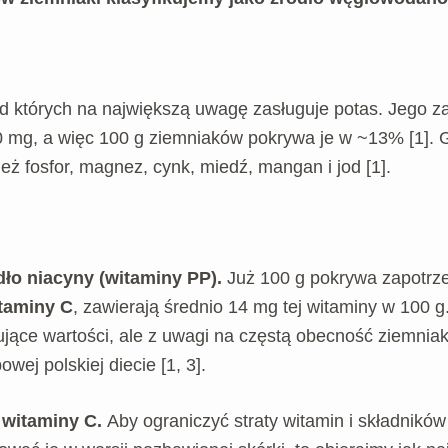
d których na największą uwagę zasługuje potas. Jego za
 mg, a więc 100 g ziemniaków pokrywa je w ~13% [1]. G
eż fosfor, magnez, cynk, miedź, mangan i jod [1].
dło niacyny (witaminy PP).
Już 100 g pokrywa zapotrze
taminy C
, zawierają średnio 14 mg tej witaminy w 100
ujące wartości, ale z uwagi na częstą obecność ziemnia
ej polskiej diecie [1, 3].
 witaminy C.
Aby ograniczyć straty witamin i składników