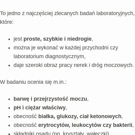
To jedno z najczęściej zlecanych badań laboratoryjnych,
które:
jest
proste, szybkie i niedrogie
,
można je wykonać w każdej przychodni czy
laboratorium diagnostycznym,
daje szeroki obraz pracy nerek i dróg moczowych.
W badaniu ocenia się m.in.:
barwę i przejrzystość moczu
,
pH i ciężar właściwy
,
obecność
białka, glukozy, ciał ketonowych
,
obecność
erytrocytów, leukocytów czy bakterii
,
składniki osadu (np. kryształy, wałeczki).