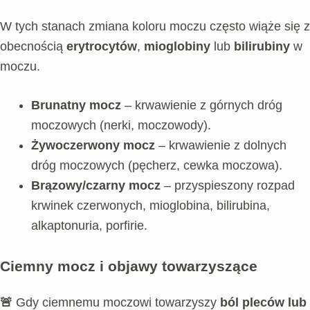
W tych stanach zmiana koloru moczu często wiąże się z
obecnością
erytrocytów
,
mioglobiny
lub
bilirubiny
w
moczu.
Brunatny mocz
– krwawienie z górnych dróg
moczowych (nerki, moczowody).
Żywoczerwony mocz
– krwawienie z dolnych
dróg moczowych (pęcherz, cewka moczowa).
Brązowy/czarny mocz
– przyspieszony rozpad
krwinek czerwonych, mioglobina, bilirubina,
alkaptonuria, porfirie.
Ciemny mocz i objawy towarzyszące
🚨
Gdy ciemnemu moczowi towarzyszy
ból pleców lub