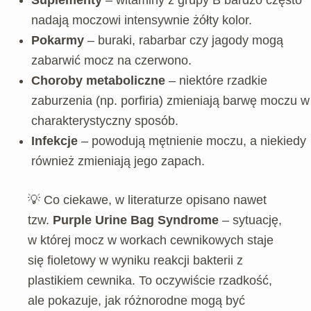
Suplementy
– witaminy z grupy B bardzo często
nadają moczowi intensywnie żółty kolor.
Pokarmy
– buraki, rabarbar czy jagody mogą
zabarwić mocz na czerwono.
Choroby metaboliczne
– niektóre rzadkie
zaburzenia (np. porfiria) zmieniają barwę moczu w
charakterystyczny sposób.
Infekcje
– powodują mętnienie moczu, a niekiedy
również zmieniają jego zapach.
💡 Co ciekawe, w literaturze opisano nawet
tzw.
Purple Urine Bag Syndrome
– sytuację,
w której mocz w workach cewnikowych staje
się fioletowy w wyniku reakcji bakterii z
plastikiem cewnika. To oczywiście rzadkość,
ale pokazuje, jak różnorodne mogą być