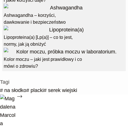
i jakie korzyści daje?
Ashwagandha – korzyści,
dawkowanie i bezpieczeństwo
Lipoproteina(a) [Lp(a)] – co to jest,
normy, jak ją obniżyć
Kolor moczu – jaki jest prawidłowy i co
mówi o zdrowiu?
Tagi
#
na słodko
#
placki
#
serek wiejski