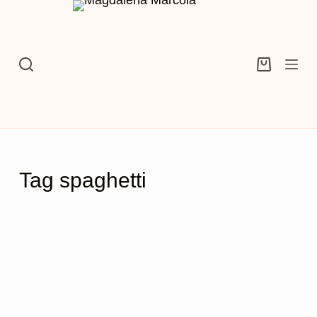
Przejdź
do
treści
Koszyk
Tag
spaghetti