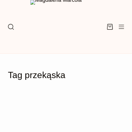
Przejdź
do
treści
Koszyk
Tag
przekąska