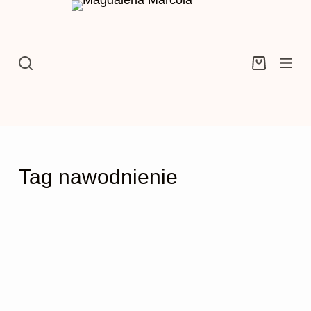
Przejdź
do
treści
Koszyk
Tag
nawodnienie