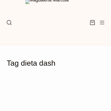
Przejdź
do
treści
Koszyk
Tag
dieta dash