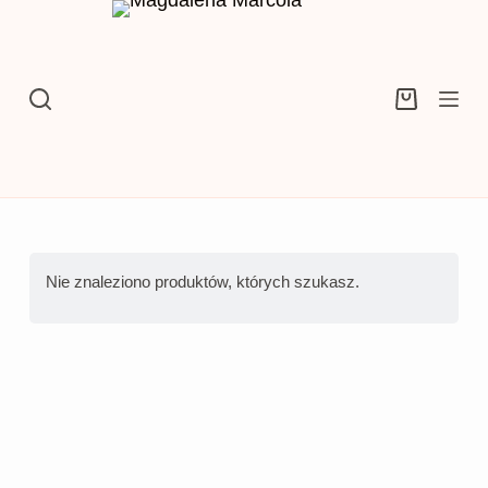
Przejdź
do
treści
Koszyk
Nie znaleziono produktów, których szukasz.